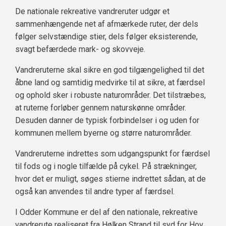
De nationale rekreative vandreruter udgør et
sammenhængende net af afmærkede ruter, der dels
følger selvstændige stier, dels følger eksisterende,
svagt befærdede mark- og skovveje.
Vandreruterne skal sikre en god tilgængelighed til det
åbne land og samtidig medvirke til at sikre, at færdsel
og ophold sker i robuste naturområder. Det tilstræbes,
at ruterne forløber gennem naturskønne områder.
Desuden danner de typisk forbindelser i og uden for
kommunen mellem byerne og større naturområder.
Vandreruterne indrettes som udgangspunkt for færdsel
til fods og i nogle tilfælde på cykel. På strækninger,
hvor det er muligt, søges stierne indrettet sådan, at de
også kan anvendes til andre typer af færdsel.
I Odder Kommune er del af den nationale, rekreative
vandrerute realiseret fra Hølken Strand til syd for Hov.