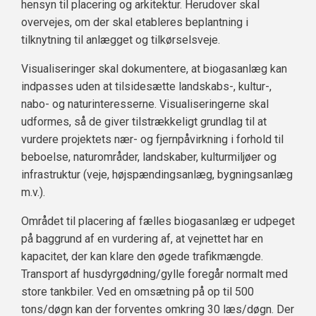
hensyn til placering og arkitektur. Herudover skal
overvejes, om der skal etableres beplantning i
tilknytning til anlægget og tilkørselsveje.
Visualiseringer skal dokumentere, at biogasanlæg kan
indpasses uden at tilsidesætte landskabs-, kultur-,
nabo- og naturinteresserne. Visualiseringerne skal
udformes, så de giver tilstrækkeligt grundlag til at
vurdere projektets nær- og fjernpåvirkning i forhold til
beboelse, naturområder, landskaber, kulturmiljøer og
infrastruktur (veje, højspændingsanlæg, bygningsanlæg
m.v.).
Området til placering af fælles biogasanlæg er udpeget
på baggrund af en vurdering af, at vejnettet har en
kapacitet, der kan klare den øgede trafikmængde.
Transport af husdyrgødning/gylle foregår normalt med
store tankbiler. Ved en omsætning på op til 500
tons/døgn kan der forventes omkring 30 læs/døgn. Der