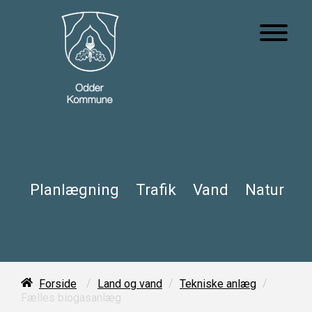
Planlægning
Trafik
Vand
Natur
/
/
/
Forside
Land og vand
Tekniske anlæg
Fælles biogasanlæg