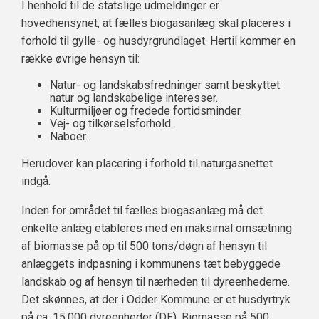
I henhold til de statslige udmeldinger er
hovedhensynet, at fælles biogasanlæg skal placeres i
forhold til gylle- og husdyrgrundlaget. Hertil kommer en
række øvrige hensyn til:
Natur- og landskabsfredninger samt beskyttet
natur og landskabelige interesser.
Kulturmiljøer og fredede fortidsminder.
Vej- og tilkørselsforhold.
Naboer.
Herudover kan placering i forhold til naturgasnettet
indgå.
Inden for området til fælles biogasanlæg må det
enkelte anlæg etableres med en maksimal omsætning
af biomasse på op til 500 tons/døgn af hensyn til
anlæggets indpasning i kommunens tæt bebyggede
landskab og af hensyn til nærheden til dyreenhederne.
Det skønnes, at der i Odder Kommune er et husdyrtryk
på ca. 15.000 dyreenheder (DE). Biomasse på 500