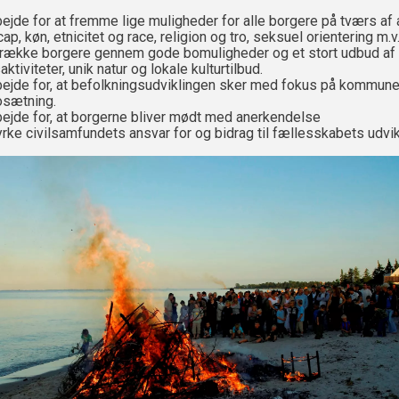
bejde for at fremme lige muligheder for alle borgere på tværs af 
ap, køn, etnicitet og race, religion og tro, seksuel orientering m.v
iltrække borgere gennem gode bomuligheder og et stort udbud af
saktiviteter, unik natur og lokale kulturtilbud.
rbejde for, at befolkningsudviklingen sker med fokus på kommune
sætning.
rbejde for, at borgerne bliver mødt med anerkendelse
tyrke civilsamfundets ansvar for og bidrag til fællesskabets udvik