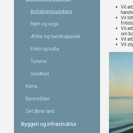
Vil ar
Befolkningsudvikling
handic
Vil t
fritid
Børn og unge
Vil a
om bo
Ældre og handicappede
Vil a
Vil s
Fritid og kultur
Turisme
Sundhed
Klima
Byområder
Det åbne land
Byggeri og infrastruktur