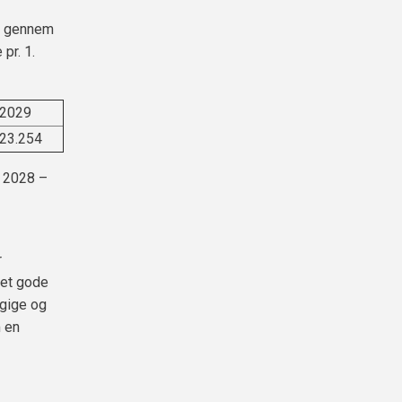
al gennem
pr. 1.
2029
23.254
i 2028 –
r
Det gode
ngige og
 en