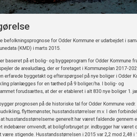
gørelse
e befolkningsprognose for Odder Kommune er udarbejdet i sam
edata (KMD) i marts 2015.
er baseret på et bolig- og byggeprogram for Odder Kommune fr
spejler de arealudlæg, der er foretaget i Kommuneplan 2017-202
en erfarede byggetakt og efterspørgsel på nye boliger i Odder
ling planlægges for en tæthed på 9 boliger/ha. I bolig- og
mmet forudsættes, at der er etableret i alt 830 nye boliger 1. ja
bygger prognosen på de historiske tal for Odder Kommune vedr.
udvikling, flyttemønster, husstandsstørrelser m.v. I den forbinde
at husstandsstørrelserne generelt har været faldende gennem 
t indebærer omvendt, at boligforbruget pr. indbygger har været o
t være stigende. Husstandsstørrelsen i 2015 var 2,2 mod 2,48 i 