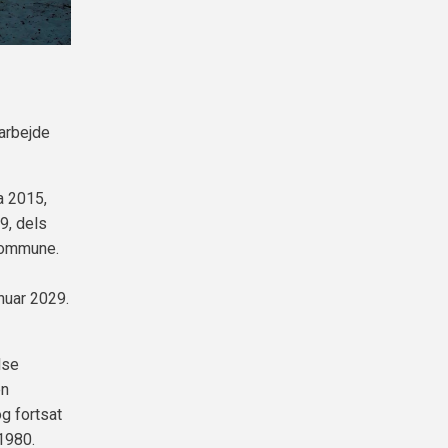
arbejde
a 2015,
9, dels
 Kommune.
nuar 2029.
lse
en
g fortsat
1980.