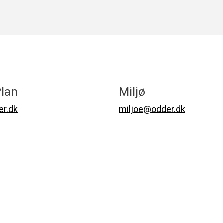
lan
Miljø
r.dk
miljoe@odder.dk