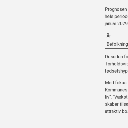
Prognosen v
hele period
januar 2029.
År
Befolknin
Desuden for
forholdsvis
fødselshyp
Med fokus 
Kommunes ud
liv", "Væks
skaber til
attraktiv 