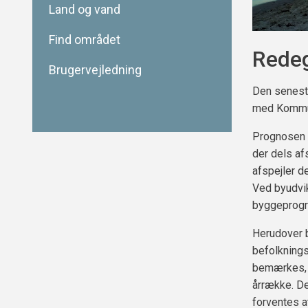
Land og vand
Find området
Rede
Brugervejledning
Den senest
med Kommun
Prognosen 
der dels af
afspejler d
Ved byudvik
byggeprogra
Herudover 
befolknings
bemærkes, 
årrække. De
forventes a