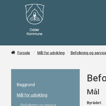
/
/
Forside
Mål for udvikling
Befolkning og servic
Befo
Baggrund
Mål
Mål for udvikling
Byrådet:
Befolkning og service