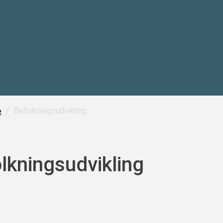
/
Befolkningsudvikling
e
lkningsudvikling