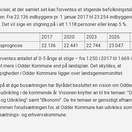
iser, at der samlet set kan forventes et stigende befolkningst
en. Fra 22.136 indbyggere pr. 1. januar 2017 til 23.254 indbyggere 
 Det vil sige en stigning på i alt 1.118 personer eller knap 5 %.
2017
2020
2023
2026
gsprognose
22.136
22.441
22.744
23.047
ventes antallet af 0-5 årige at stige – fra 1.250 i 2017 til 1.669 
t mere i Odder Kommune end på landsplan. Det skyldes, at
pigheden i Odder Kommune ligger over landsgennemsnittet.
på at øge bosætningen har Byrådet besluttet en vision om Odde
vikling i de kommende år. Visionen knytter an til tre temaer: "
t og Udvikling" samt "Økonomi". De tre temaer er gensidigt afhæ
sammen forudsætningen for, at Odder Kommune kan udvikles som
bosætnings- og erhvervskommune.