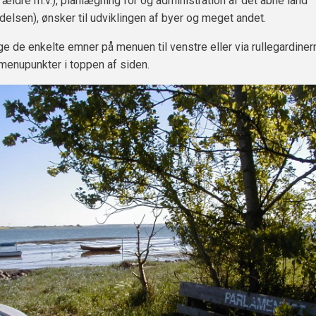
 ældre m.v.), planlægning for og administration af det åbne land
delsen), ønsker til udviklingen af byer og meget andet.
e de enkelte emner på menuen til venstre eller via rullegardiner
menupunkter i toppen af siden.