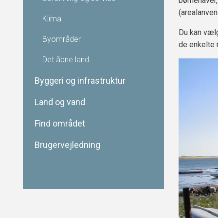
børnehaver,
(arealanven
Klima
Du kan vælg
Byområder
de enkelte 
Det åbne land
Byggeri og infrastruktur
Land og vand
Find området
Brugervejledning