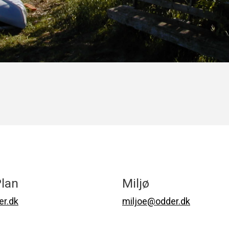
lan
Miljø
r.dk
miljoe@odder.dk