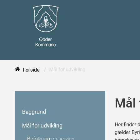
/
Mål for udvikling
Forside
Mål 
Baggrund
Her finder 
Mål for udvikling
gælder Byrå
Befolkning og service